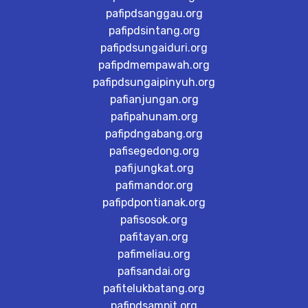
pafipdsanggau.org
pafipdsintang.org
pafipdsungaiduri.org
pafipdmempawah.org
pafipdsungaipinyuh.org
pafianjungan.org
pafipahunam.org
pafipdngabang.org
pafisegedong.org
pafijungkat.org
pafimandor.org
pafipdpontianak.org
pafisosok.org
pafitayan.org
pafimeliau.org
pafisandai.org
pafitelukbatang.org
pafipdsampit.org