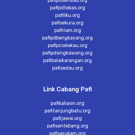
pafipdsambas.org
pafipdtebas.org
pafiliku.org
pafisekura.org
pafiriam.org
pafipdbengkayang.org
pafipcselakau.org
pafipdsingkawang.org
pafibalaikarangan.org
pafisedau.org
Link Cabang Pafi
pafikaliasin.org
pafitanjungbatu.org
pafijawai.org
pafisentebang.org
pafiserukam.org