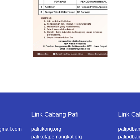
DI RSIA ADINA
WONOSOBO
DIBUTUHKAN SEGERA
TENAGA TEKNIS
KEFARMASIAN DI
RUMAH SAKIT IBU
DAN ANAK ADINA
WONOSOBO
SYARAT DAN
KETENTUAN LIHAT
BROSUR
Link Cabang Pafi
Link Ca
gmail.com
pafitikong.org
pafipdban
3
pafikotapemangkat.org
pafipdba