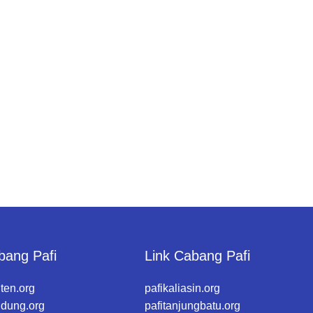
bang Pafi
Link Cabang Pafi
ten.org
pafikaliasin.org
ndung.org
pafitanjungbatu.org