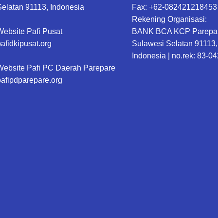
Selatan 91113, Indonesia
Fax: +62-082421218453
Rekening Organisasi:
Website Pafi Pusat
BANK BCA KCP Parepar
pafidkipusat.org
Sulawesi Selatan 91113,
Indonesia | no.rek: 83-0
Website Pafi PC Daerah Parepare
pafipdparepare.org