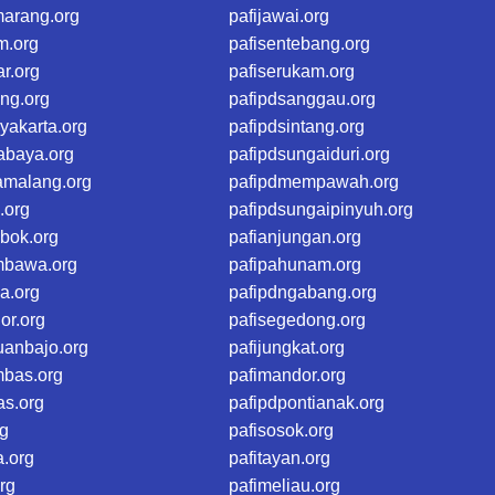
marang.org
pafijawai.org
m.org
pafisentebang.org
ar.org
pafiserukam.org
eng.org
pafipdsanggau.org
yakarta.org
pafipdsintang.org
abaya.org
pafipdsungaiduri.org
amalang.org
pafipdmempawah.org
.org
pafipdsungaipinyuh.org
bok.org
pafianjungan.org
mbawa.org
pafipahunam.org
a.org
pafipdngabang.org
or.org
pafisegedong.org
uanbajo.org
pafijungkat.org
mbas.org
pafimandor.org
as.org
pafipdpontianak.org
rg
pafisosok.org
a.org
pafitayan.org
rg
pafimeliau.org