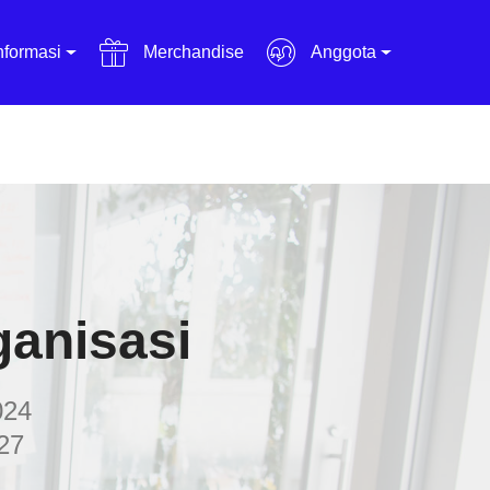
nformasi
Merchandise
Anggota
ganisasi
024
27