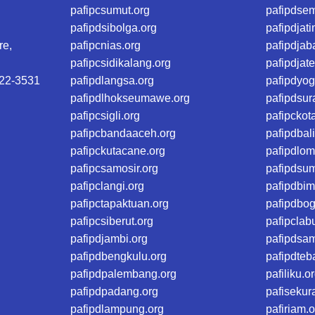
pafipcsumut.org
pafipdse
pafipdsibolga.org
pafipdjati
e,
pafipcnias.org
pafipdjab
pafipcsidikalang.org
pafipdjat
422-3531
pafipdlangsa.org
pafipdyog
pafipdlhokseumawe.org
pafipdsur
pafipcsigli.org
pafipckot
pafipcbandaaceh.org
pafipdbali
pafipckutacane.org
pafipdlom
pafipcsamosir.org
pafipdsu
pafipclangi.org
pafipdbim
pafipctapaktuan.org
pafipdbog
pafipcsiberut.org
pafipclab
pafipdjambi.org
pafipdsa
pafipdbengkulu.org
pafipdteb
pafipdpalembang.org
pafiliku.o
pafipdpadang.org
pafisekur
pafipdlampung.org
pafiriam.o