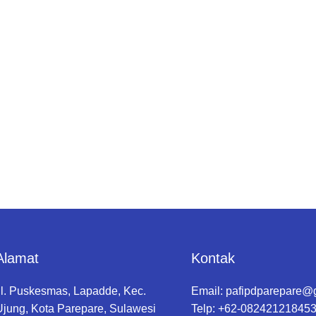
Alamat
Kontak
Jl. Puskesmas, Lapadde, Kec.
Email:
pafipdparepare@
Ujung, Kota Parepare, Sulawesi
Telp: +62-08242121845